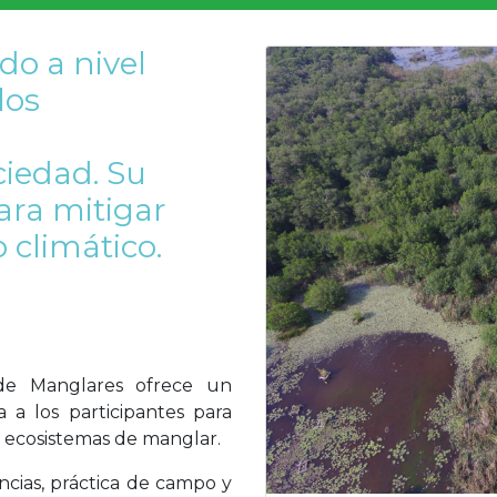
do a nivel
los
ciedad. Su
ara mitigar
 climático.
 de Manglares ofrece un
 a los participantes para
e ecosistemas de manglar.
cias, práctica de campo y