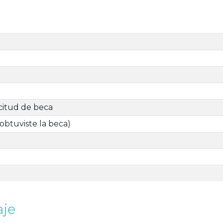
icitud de beca
 obtuviste la beca)
aje