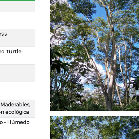
sis
o, turtle
, Maderables,
n ecológica
do - Húmedo