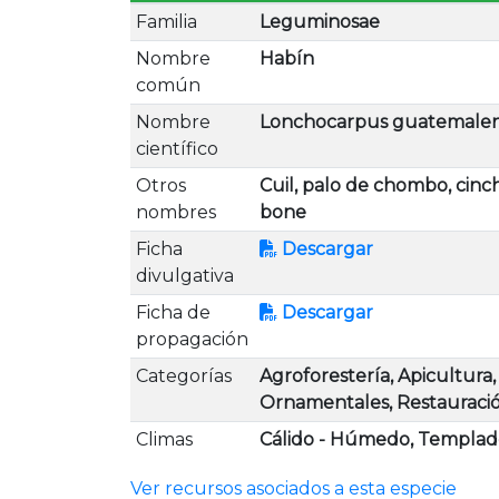
Familia
Leguminosae
Nombre
Habín
común
Nombre
Lonchocarpus guatemalen
científico
Otros
Cuil, palo de chombo, cinch
nombres
bone
Ficha
Descargar
divulgativa
Ficha de
Descargar
propagación
Categorías
Agroforestería, Apicultura
Ornamentales, Restauració
Climas
Cálido - Húmedo, Templa
Ver recursos asociados a esta especie