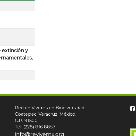
 extinción y
 Ornamentales,
Red de Viveros de Biodiversidad
Coatepec, Veracruz, México.
C.P. 91500.
Tel. (228) 816 8857
info@revivemx.org