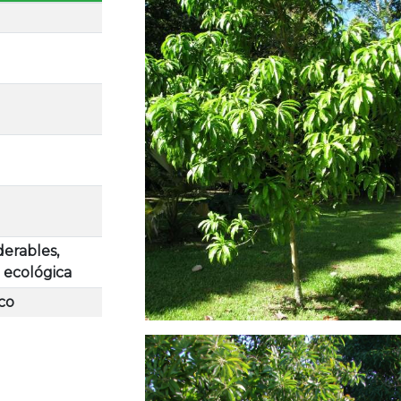
derables,
 ecológica
co